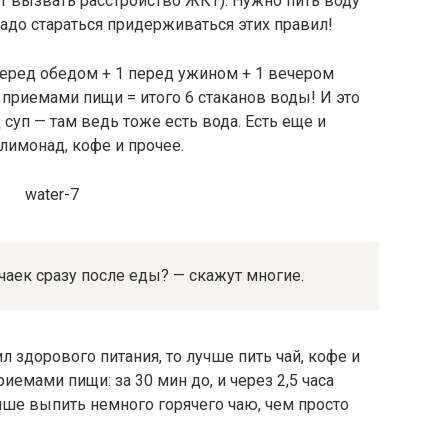
т вызвать расстройство ЖКТ). Нужно пить воду
 надо стараться придерживаться этих правил!
 перед обедом + 1 перед ужином + 1 вечером
приемами пищи = итого 6 стаканов воды! И это
суп — там ведь тоже есть вода. Есть еще и
 лимонад, кофе и прочее.
аек сразу после еды? — скажут многие.
 здорового питания, то лучше пить чай, кофе и
емами пищи: за 30 мин до, и через 2,5 часа
чше выпить немного горячего чаю, чем просто