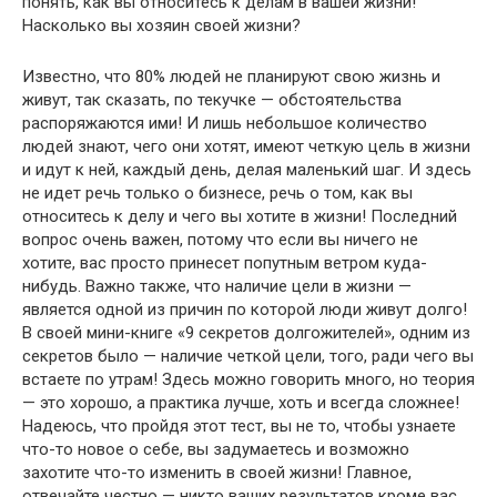
понять, как вы относитесь к делам в вашей жизни!
Насколько вы хозяин своей жизни?
Известно, что 80% людей не планируют свою жизнь и
живут, так сказать, по текучке — обстоятельства
распоряжаются ими! И лишь небольшое количество
людей знают, чего они хотят, имеют четкую цель в жизни
и идут к ней, каждый день, делая маленький шаг. И здесь
не идет речь только о бизнесе, речь о том, как вы
относитесь к делу и чего вы хотите в жизни! Последний
вопрос очень важен, потому что если вы ничего не
хотите, вас просто принесет попутным ветром куда-
нибудь. Важно также, что наличие цели в жизни —
является одной из причин по которой люди живут долго!
В своей мини-книге «9 секретов долгожителей», одним из
секретов было — наличие четкой цели, того, ради чего вы
встаете по утрам! Здесь можно говорить много, но теория
— это хорошо, а практика лучше, хоть и всегда сложнее!
Надеюсь, что пройдя этот тест, вы не то, чтобы узнаете
что-то новое о себе, вы задумаетесь и возможно
захотите что-то изменить в своей жизни! Главное,
отвечайте честно — никто ваших результатов кроме вас