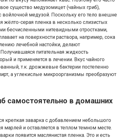
вое существо медузомицет (чайных гриб),
 с войлочной медузой. Поскольку его тело внешне
я жёлто-серая пленка в несколько слизистых
ми бесчисленными нитевидными отростками,
авает на поверхности раствора, например, сока
влению лечебной настойки, делают
 Получившаяся питательная жидкость
орый и применяется в лечении. Вкус чайного
ованный, т.к. дрожжевые бактерии постепенно
спирт, а углекислые микроорганизмы преобразуют
б самостоятельно в домашних
тся крепкая заварка с добавлением небольшого
я марлей и оставляется в теплом темном месте.
аварки появится маслянистая пленка. Это и есть