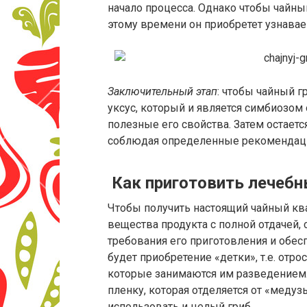
начало процесса. Однако чтобы чайный
этому времени он приобретет узнаваем
Заключительный этап
: чтобы чайный 
уксус, который и является симбиозом
полезные его свойства. Затем остаетс
соблюдая определенные рекомендаци
Как приготовить лечебн
Чтобы получить настоящий чайный кв
вещества продукта с полной отдачей,
требования его приготовления и обе
будет приобретение «детки», т.е. отр
которые занимаются им разведением
пленку, которая отделяется от «меду
использовать и целый гриб.