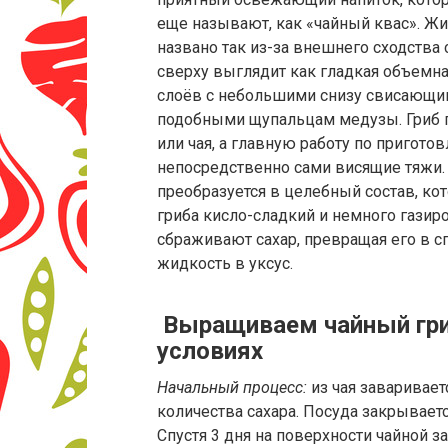
еще называют, как «чайный квас». Жи
названо так из-за внешнего сходства
сверху выглядит как гладкая объемна
слоёв с небольшими снизу свисающи
подобными щупальцам медузы. Гриб пл
или чая, а главную работу по пригото
непосредственно сами висящие тяжи.
преобразуется в целебный состав, кот
гриба кисло-сладкий и немного газир
сбраживают сахар, превращая его в 
жидкость в уксус.
Выращиваем чайный гри
условиях
Начальный процесс:
из чая заваривае
количества сахара. Посуда закрываетс
Спустя 3 дня на поверхности чайной з