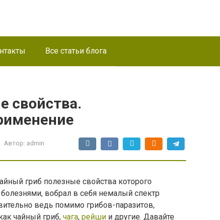
нтакты
Все статьи блога
е свойства.
рименение
Автор:
admin
Чайный гриб полезные свойства которого
 болезнями, вобрал в себя немалый спектр
вительно ведь помимо грибов-паразитов,
как чайный гриб,
чага
,
рейши
и другие. Давайте