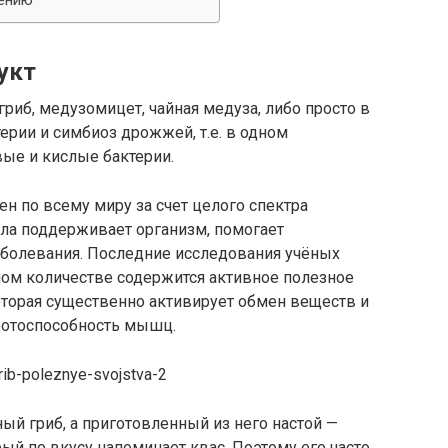
нению
укт
гриб, медузомицет, чайная медуза, либо просто в
ерии и симбиоз дрожжей, т.е. в одном
ые и кислые бактерии.
ен по всему миру за счет целого спектра
ила поддерживает организм, помогает
аболевания. Последние исследования учёных
ном количестве содержится активное полезное
оторая существенно активирует обмен веществ и
ботоспособность мышц.
ый гриб, а приготовленный из него настой —
й по вкусу напоминает квас. Поэтому его часто