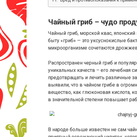
Вред и противопоказания к приме
Чайный гриб – чудо прод
Чайный гриб, морской квас, японский 
быту «гриб» — это уксуснокислые бакт
микроорганизме сочетаются дрожжев
Распространен черный гриб и популяр
уникальных качеств – его лечебная с
предотвращать и лечить различные з
выявили, что в чайном грибе в огром
вещество, как глюконовая кислота, к
в значительной степени повышает ра
В народе больше известен не сам чайн
приятный освежающий напиток, которы