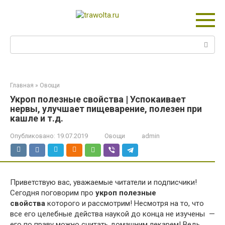
Перейти
к
контенту
Поиск:
Главная
»
Овощи
Укроп полезные свойства | Успокаивает
нервы, улучшает пищеварение, полезен при
кашле и т.д.
Опубликовано:
19.07.2019
Овощи
admin
Приветствую вас, уважаемые читатели и подписчики!
Сегодня поговорим про
укроп полезные
свойства
которого и рассмотрим! Несмотря на то, что
все его целебные действа наукой до конца не изучены —
его по праву можно считать домашним лекарем! Ведь