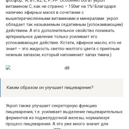
фосфор, А, В1, В2, Е, Р, РР. Особенно богат укроп
витамином С, как ни странно – 150мг на 1%! Благодаря
наличию эфирных масел в сочетании с
вышеперечисленными витаминами и минералами укроп
обладает так называемым седативным (успокаивающим)
действием. А его дополнительное свойство понижать
артериальное давление только усиливает его
успокаивающее действие. Кстати, эфирное масло, кто не
знает – это жидкость светло-желтого цвета с приятным
нежным запахом, который напоминает запах тмина.)
Каким образом он улучшает пищеварение?
Укроп также улучшает секреторную функцию
пищеварения, т.е. усиливает выделение пищеварительных
ферментов из поджелудочной железы, нормализуя
процесс пищеварения. А это уже много значит для