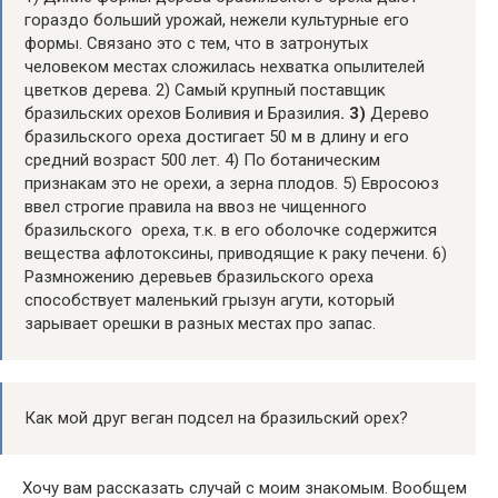
гораздо больший урожай, нежели культурные его
формы. Связано это с тем, что в затронутых
человеком местах сложилась нехватка опылителей
цветков дерева. 2) Самый крупный поставщик
бразильских орехов Боливия и Бразилия
. 3)
Дерево
бразильского ореха достигает 50 м в длину и его
средний возраст 500 лет. 4) По ботаническим
признакам это не орехи, а зерна плодов. 5) Евросоюз
ввел строгие правила на ввоз не чищенного
бразильского ореха, т.к. в его оболочке содержится
вещества афлотоксины, приводящие к раку печени. 6)
Размножению деревьев бразильского ореха
способствует маленький грызун агути, который
зарывает орешки в разных местах про запас.
Как мой друг веган подсел на бразильский орех?
Хочу вам рассказать случай с моим знакомым. Вообщем