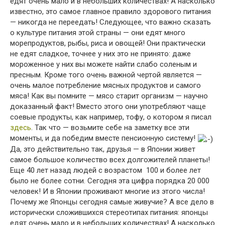
едят очень мало и в небольших количествах! А насколько
известно, это самое главное правило здорового питания
— никогда не переедать! Следующее, что важно сказать
о культуре питания этой страны — они едят много
морепродуктов, рыбы, риса и овощей! Они практически
не едят сладкое, точнее у них это не принято: даже
мороженное у них вы можете найти слабо соленым и
пресным. Кроме того очень важной чертой является —
очень малое потребление мясных продуктов и самого
мяса! Как вы помните — мясо старит организм — научно
доказанный факт! Вместо этого они употребляют чаще
соевые продукты, как например, тофу, о котором я писал
здесь
. Так что — возьмите себе на заметку все эти
моменты, и да победим вместе пенсионную систему!
Да, это действительно так, друзья — в Японии живет
самое большое количество всех долгожителей планеты!
Еще 40 лет назад людей с возрастом 100 и более лет
было не более сотни. Сегодня эта цифра порядка 20 000
человек! И в Японии проживают многие из этого числа!
Почему же Японцы сегодня самые живучие? А все дело в
исторически сложившихся стереотипах питания: японцы
едят очень мало и в небольших количествах! А насколько