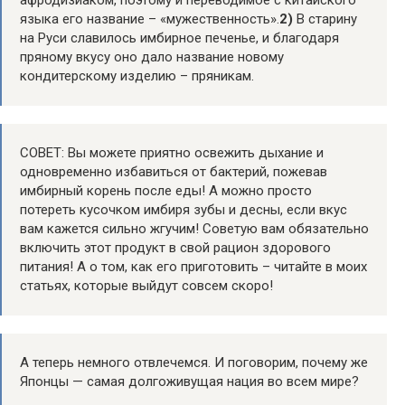
афродизиаком, поэтому и переводимое с китайского
языка его название – «мужественность».
2)
В старину
на Руси славилось имбирное печенье, и благодаря
пряному вкусу оно дало название новому
кондитерскому изделию – пряникам.
СОВЕТ: Вы можете приятно освежить дыхание и
одновременно избавиться от бактерий, пожевав
имбирный корень после еды! А можно просто
потереть кусочком имбиря зубы и десны, если вкус
вам кажется сильно жгучим! Советую вам обязательно
включить этот продукт в свой рацион здорового
питания! А о том, как его приготовить – читайте в моих
статьях, которые выйдут совсем скоро!
А теперь немного отвлечемся. И поговорим, почему же
Японцы — самая долгоживущая нация во всем мире?