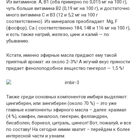
Из витаминов: А, В1 (оба примерно по 0,015 мг на 100 г),
чуть больше витамина В2 (0,19 мг на 100 г), и достаточно
много витамина С и В3 (12 и 5,2 мг на 100 г
соответственно). Из минералов преобладает Mg, F
(фосфор), Ca ( соответственно 184, 148 и 116 мг на 100 г),
и есть также натрий, железо, цинк и калий — по
убыванию.
Кстати, именно эфирные масла придают ему такой
приятный аромат: их около 2-3%! А жгучий вкус пряности
придает фенолоподобное вещество гингерол — 1,5 %!
Также среди основных компонентов имбиря выделяют:
цингиберен, или зингиберен (около 70 %) – это уже
главные компоненты эфирного масла – далее: крахмал
(4 %), камфен, линалоол, гингерин, фелландрен,
бисаболен, борнеол, цитраль, цинеол! Вот, пожалуй, и все
по составу! На сегодня химии хватит – перейдем к более
интересной части и узнаем: